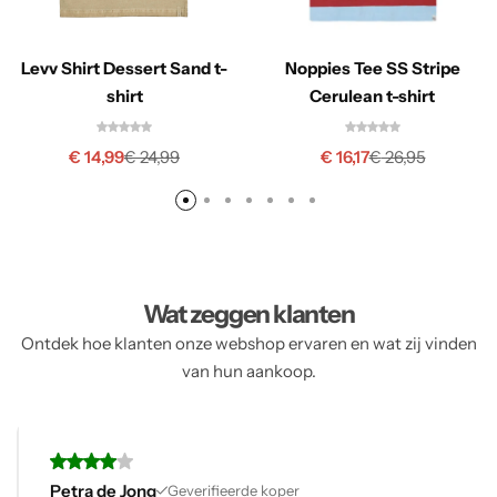
Levv Shirt Dessert Sand t-
Noppies Tee SS Stripe
shirt
Cerulean t-shirt
€
14,99
€
16,17
€
24,99
€
26,95
Wat zeggen klanten
Ontdek hoe klanten onze webshop ervaren en wat zij vinden
van hun aankoop.
Petra de Jong
Geverifieerde koper