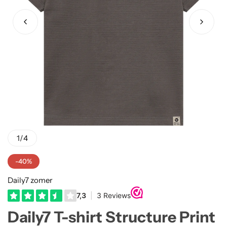
Truien
Rokjes
Rellix Zomer
Vesten
T-shirts meisjes
Quapi zomer
Truien Meisjes
Like Flo zomer
Vesten meisjes
1
/
4
-40%
Daily7 zomer
Daily7 T-shirt Structure Print