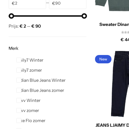
€
€
Sweater Dinan
Prijs:
€ 2
—
€ 90
€
44
Merk
New
Daily7 Winter
Daily7 zomer
Indian Blue Jeans Winter
Indian Blue Jeans zomer
Levv Winter
Levv zomer
Like Flo zomer
JEANS LJAIMY D