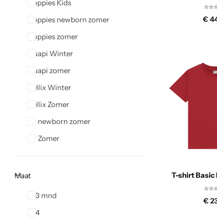
Noppies Kids
€
44
Noppies newborn zomer
Noppies zomer
Quapi Winter
Quapi zomer
Rellix Winter
Rellix Zomer
Z8 newborn zomer
Z8 Zomer
T-shirt Basi
Maat
0-3 mnd
€
23
104