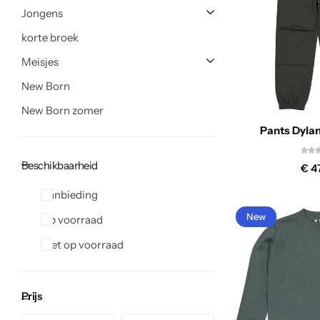
Truien
Rokjes
Rellix Zomer
Jongens
korte broek
Vesten
T-shirts meisjes
Quapi zomer
Meisjes
New Born
Truien Meisjes
Like Flo zomer
New Born zomer
Vesten meisjes
Pants Dylan
Beschikbaarheid
€
47
Aanbieding
New
Op voorraad
Niet op voorraad
Prijs