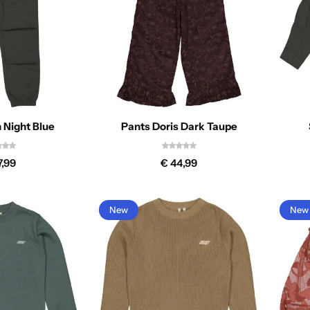
 Night Blue
Pants Doris Dark Taupe
,99
€
44,99
New
New