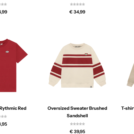
,99
€
34,99
c Rythmic Red
Oversized Sweater Brushed
T-shir
Sandshell
,95
€
39,95