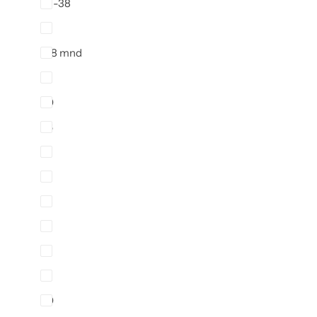
35-38
4
4-8 mnd
5
50
56
6
62
68
7
74
8
80