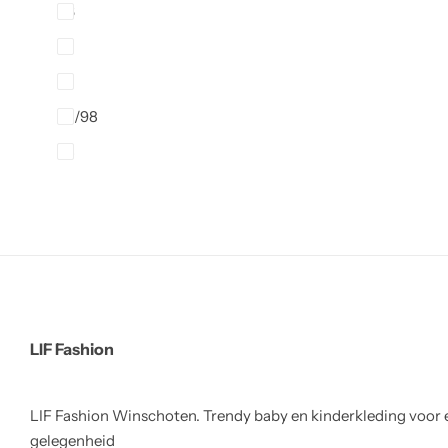
86
9
92
92/98
98
LIF Fashion
LIF Fashion Winschoten. Trendy baby en kinderkleding voor 
gelegenheid