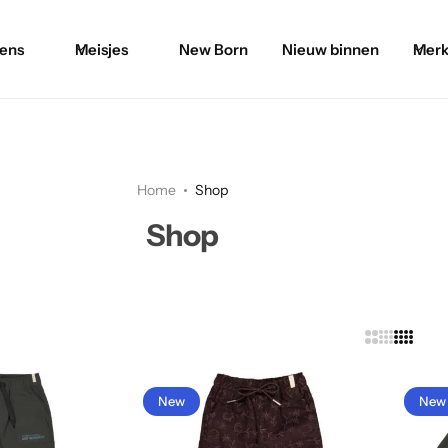
ens
Meisjes
New Born
Nieuw binnen
Merk
Home
Shop
Shop
New
New