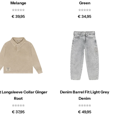
Melange
Green
€
39,95
€
34,95
t Longsleeve Collar Ginger
Denim Barrel Fit Light Grey
Root
Denim
€
37,95
€
49,95