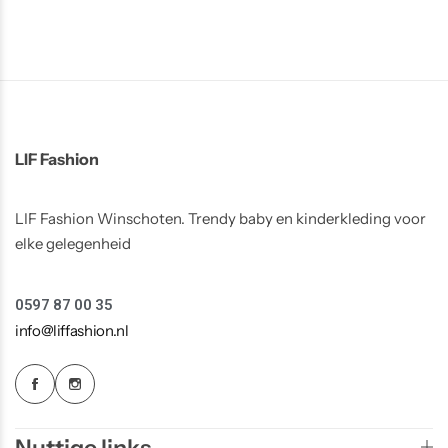
Truien
Rokjes
Rellix Zomer
Vesten
T-shirts meisjes
Quapi zomer
Truien Meisjes
Like Flo zomer
LIF Fashion
Vesten meisjes
LIF Fashion Winschoten. Trendy baby en kinderkleding voor
elke gelegenheid
0597 87 00 35
info@liffashion.nl