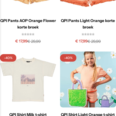
QPI Pants AOP Orange Flower
QPI Pants Light Orange korte
korte broek
broek
€
17,99
€
17,99
€
29,99
€
29,99
-40%
-40%
QPI Shirt Milk t-shirt
QPI Shirt Light Orange t-shirt