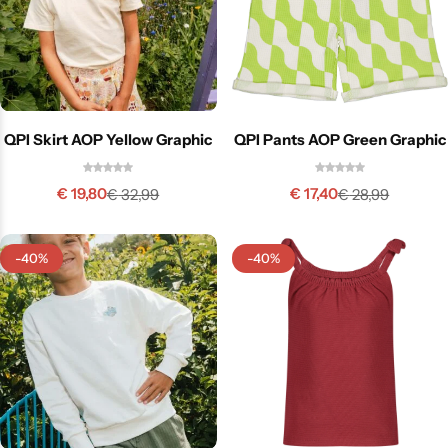
QPI Skirt AOP Yellow Graphic
QPI Pants AOP Green Graphic
€
19,80
€
17,40
€
32,99
€
28,99
-40%
-40%