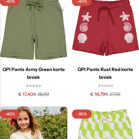
-40%
-40%
QPI Pants Army Green korte
QPI Pants Rust Red korte
broek
broek
€
17,40
€
16,79
€
28,99
€
27,99
-40%
-40%