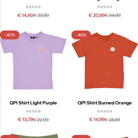
€
14,40
€
20,99
€
23,99
€
34,99
-40%
-40%
QPI Shirt Light Purple
QPI Shirt Burned Orange
€
13,79
€
14,99
€
22,99
€
24,99