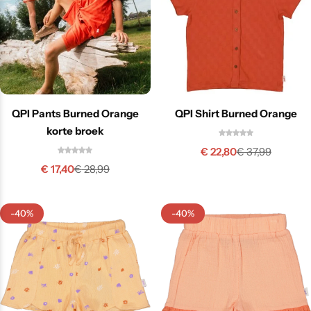
QPI Pants Burned Orange
QPI Shirt Burned Orange
korte broek
€
22,80
€
37,99
€
17,40
€
28,99
-40%
-40%