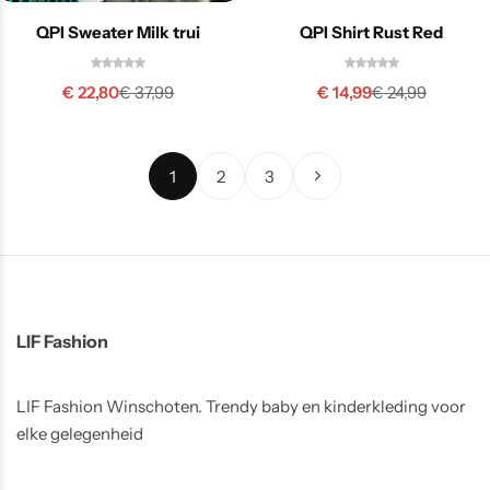
QPI Sweater Milk trui
QPI Shirt Rust Red
€
22,80
€
14,99
€
37,99
€
24,99
1
2
3
LIF Fashion
LIF Fashion Winschoten. Trendy baby en kinderkleding voor
elke gelegenheid