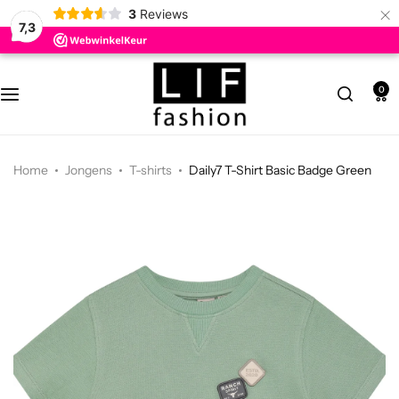
×
3
Reviews
7,3
Asscessoires
Accessoires
Z8 newborn zomer
0
Body warmer
Broeken meisjes
Z8 Zomer
Broeken jongens
Gilet
Levv zomer
Home
Jongens
T-shirts
Daily7 T-Shirt Basic Badge Green
Hoodies
Jassen
Noppies newborn zomer
Jassen
jumpsuit
Noppies Kids
Sokken
Jurken
Indian Blue Jeans zomer
T-shirts
Panty
Daily7 zomer