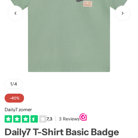
Truien
Rokjes
Rellix Zomer
Vesten
T-shirts meisjes
Quapi zomer
Truien Meisjes
Like Flo zomer
Vesten meisjes
1
/
4
-40%
Daily7 zomer
Daily7 T-Shirt Basic Badge