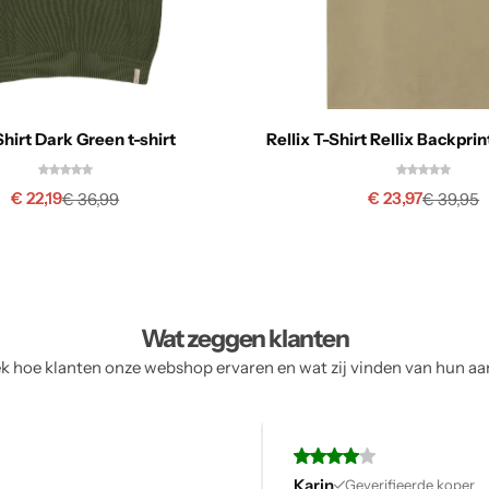
hirt Dark Green t-shirt
Rellix T-Shirt Rellix Backpri
€
22,19
€
23,97
€
36,99
€
39,95
Wat zeggen klanten
 hoe klanten onze webshop ervaren en wat zij vinden van hun a
fieerde koper