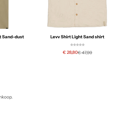
nt Sand-dust
Levv Shirt Light Sand shirt
€
28,80
€
47,99
ankoop.
Anouk Smit
Geverifieerde koper