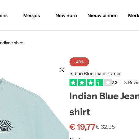
ens
Meisjes
New Born
Nieuw binnen
Merk
ndian t shirt
-40%
Indian Blue Jeans zomer
Indian Blue Jean
shirt
€
19,77
€
32,95