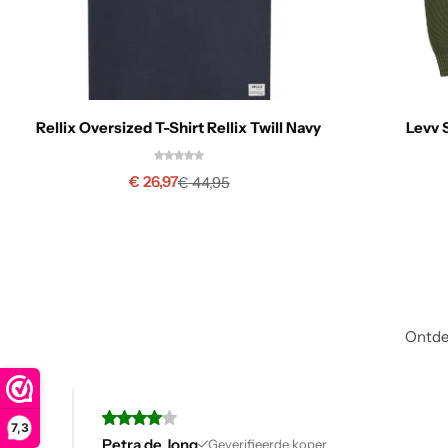
Rellix Oversized T-Shirt Rellix Twill Navy
Levv S
€
26,97
€
44,95
Ontdek
7,3
Karin
Geveri