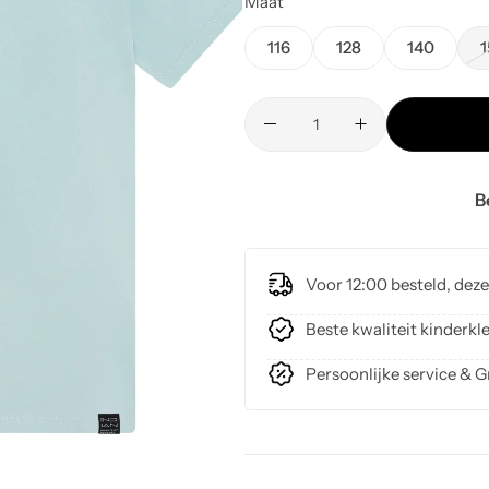
Maat
116
128
140
1
B
Voor 12:00 besteld, dez
Beste kwaliteit kinder
Persoonlijke service & G