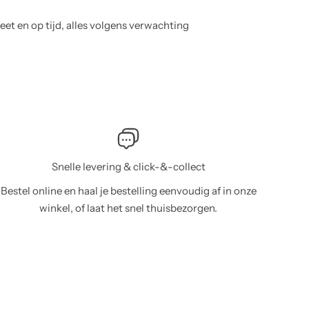
Mooie kleding, duidelijke website. Zou het fijn vinden 
in maten was
Snelle levering & click-&-collect
Bestel online en haal je bestelling eenvoudig af in onze
winkel, of laat het snel thuisbezorgen.