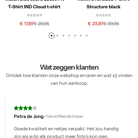
T-Shirt IND Cloud t-shirt
Structure black
€
17,97
€
23,97
€
29,95
€
39,95
Wat zeggen klanten
Ontdek hoe klanten onze webshop ervaren en wat zij vinden
van hun aankoop.
Petra de Jong
Geverifieerde koper
Goede kwaliteit en netjes verpakt. Het zou handig
zijn als je bij elk product meer foto’s kon zien.