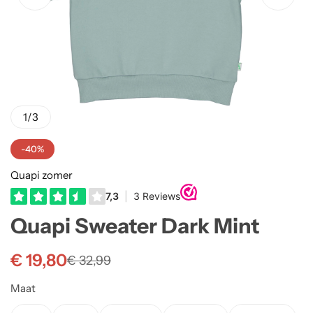
Truien
Rokjes
Rellix Zomer
Vesten
T-shirts meisjes
Quapi zomer
Truien Meisjes
Like Flo zomer
1
/
3
Vesten meisjes
-40%
Quapi zomer
Quapi Sweater Dark Mint
€
19,80
€
32,99
Maat