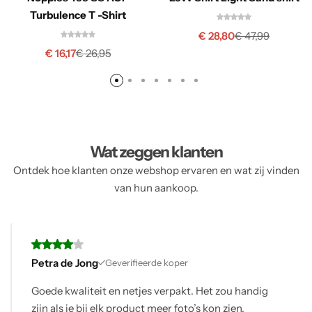
Turbulence T -Shirt
€
28,80
€
47,99
€
16,17
€
26,95
Wat zeggen klanten
Ontdek hoe klanten onze webshop ervaren en wat zij vinden
van hun aankoop.
Karin
Geverifieerde koper
g
Mijn bestelling was compleet en op tijd, alles
volgens verwachting