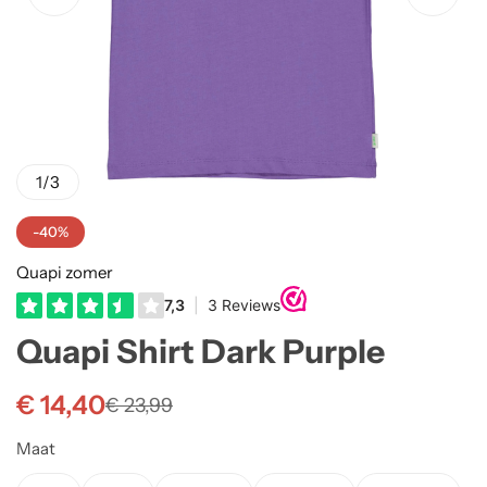
Truien
Rokjes
Rellix Zomer
Vesten
T-shirts meisjes
Quapi zomer
Truien Meisjes
Like Flo zomer
1
/
3
Vesten meisjes
-40%
Quapi zomer
Quapi Shirt Dark Purple
€
14,40
€
23,99
Maat