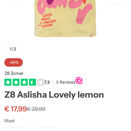
Truien
Rokjes
Rellix Zomer
Vesten
T-shirts meisjes
Quapi zomer
Truien Meisjes
Like Flo zomer
1
/
3
Vesten meisjes
-40%
Z8 Zomer
Z8 Aslisha Lovely lemon
€
17,99
€
29,99
Maat