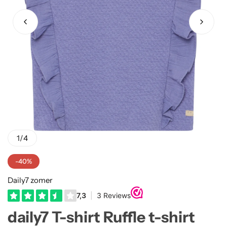
Truien
Rokjes
Rellix Zomer
Vesten
T-shirts meisjes
Quapi zomer
Truien Meisjes
Like Flo zomer
Vesten meisjes
1
/
4
-40%
Daily7 zomer
daily7 T-shirt Ruffle t-shirt