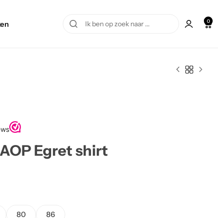
0
en
AOP Egret shirt
80
86