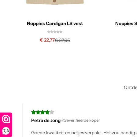
Noppies Cardigan LS vest
Noppies S
€
22,77
€
37,95
Ontdek
verifieerde koper
7,3
 netjes verpakt. Het zou handig zijn als je bij elk product