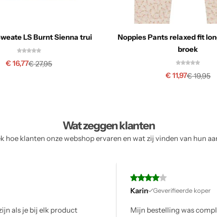
weate LS Burnt Sienna trui
Noppies Pants relaxed fit lo
broek
€
16,77
€
27,95
€
11,97
€
19,95
Wat zeggen klanten
 hoe klanten onze webshop ervaren en wat zij vinden van hun a
Karin
Geverifieerde koper
Mijn bestelling was compleet en op tijd, alles volgens ver