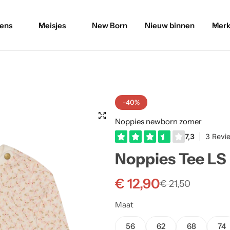
ens
Meisjes
New Born
Nieuw binnen
Merk
-40%
Noppies newborn zomer
Noppies Tee LS 
€
12,90
€
21,50
Maat
56
62
68
74