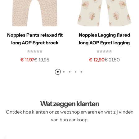
Noppies Pants relaxed fit
Noppies Legging flared
long AOP Egret broek
long AOP Egret legging
€
11,97
€
12,90
€
19,95
€
21,50
Wat zeggen klanten
Ontdek hoe klanten onze webshop ervaren en wat zij vinden
van hun aankoop.