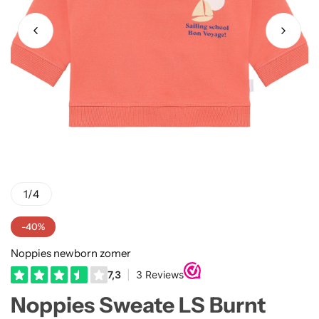
Truien
Rokjes
Rellix Zomer
Vesten
T-shirts meisjes
Quapi zomer
Truien Meisjes
Like Flo zomer
Vesten meisjes
1
/
4
-40%
Noppies newborn zomer
Noppies Sweate LS Burnt