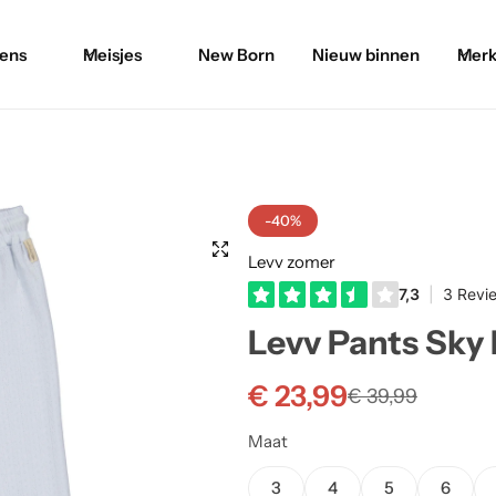
ens
Meisjes
New Born
Nieuw binnen
Merk
-40%
Levv zomer
Levv Pants Sky 
€
23,99
€
39,99
Maat
3
4
5
6