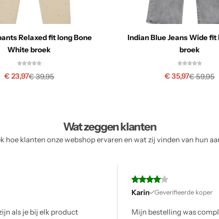
ants Relaxed fit long Bone
Indian Blue Jeans Wide fit
White broek
broek
€
23,97
€
35,97
€
39,95
€
59,95
Wat zeggen klanten
 hoe klanten onze webshop ervaren en wat zij vinden van hun a
Karin
Geverifieerde koper
 elk product
Mijn bestelling was compleet en op tij