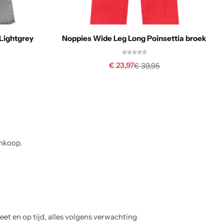
 Lightgrey
Noppies Wide Leg Long Poinsettia broek
€
23,97
€
39,95
ankoop.
Anouk Smit
d, alles volgens verwachting
Mooie kleding,