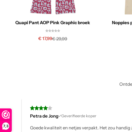
Quapi Pant AOP Pink Graphic broek
Noppies p
€
17,99
€
29,99
Ontdek
Petra de Jong
Geverifieerde koper
7,3
Goede kwaliteit en netjes verpakt. Het zou handig zijn als je bij