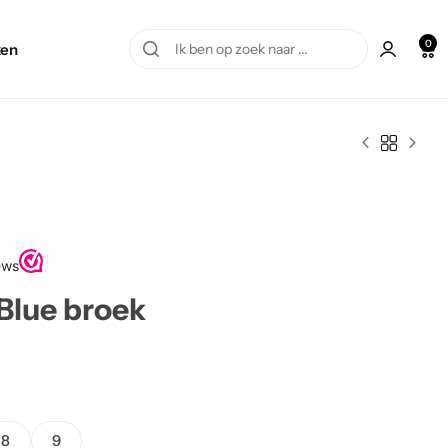
0
en
Blue broek
8
9