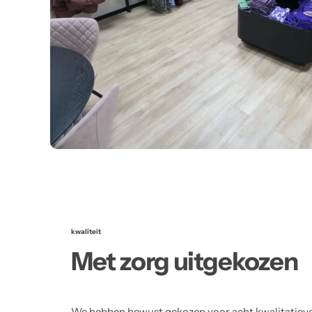
kwaliteit
Met zorg uitgekozen
We hebben bewust gekozen voor acht kwalitatiev