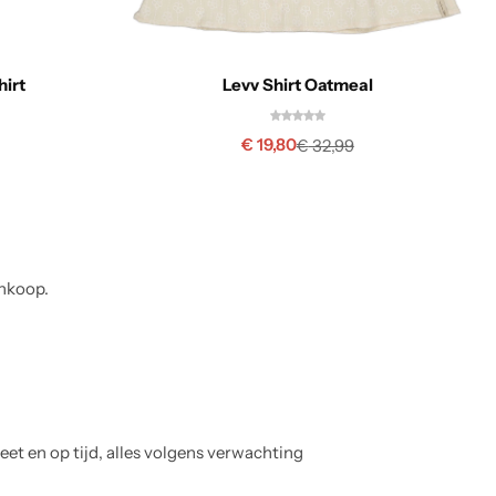
hirt
Levv Shirt Oatmeal
€
19,80
€
32,99
ankoop.
A
et en op tijd, alles volgens verwachting
M
i