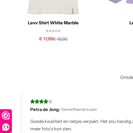
Levv Shirt White Marble
L
€
11,99
€
19,99
Ontdek
Petra de Jong
Geverifieerde koper
.
Goede kwaliteit en netjes verpakt. Het zou handig zi
7,3
meer foto’s kon zien.