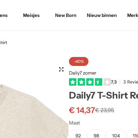
ens
Meisjes
New Born
Nieuw binnen
Merk
hirt
-40%
Daily7 zomer
Daily7 T-Shirt R
€
14,37
€
23,95
Maat
92
98
104
11