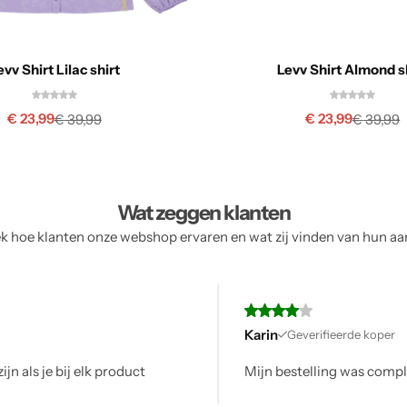
evv Shirt Lilac shirt
Levv Shirt Almond s
€
23,99
€
23,99
€
39,99
€
39,99
Wat zeggen klanten
 hoe klanten onze webshop ervaren en wat zij vinden van hun a
Karin
Geverifieerde koper
jn als je bij elk product
Mijn bestelling was comple