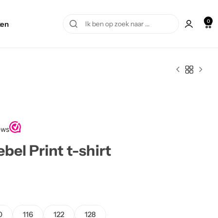
0
en
ebel Print t-shirt
0
116
122
128