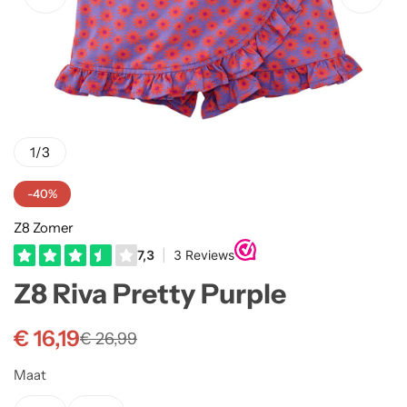
Truien
Rokjes
Rellix Zomer
Vesten
T-shirts meisjes
Quapi zomer
Truien Meisjes
Like Flo zomer
1
/
3
Vesten meisjes
-40%
Z8 Zomer
Z8 Riva Pretty Purple
€
16,19
€
26,99
Maat