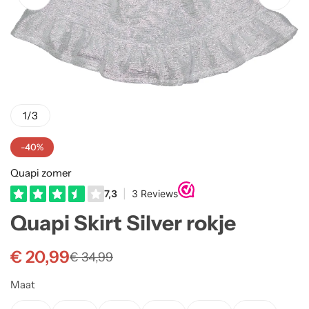
Truien
Rokjes
Rellix Zomer
Vesten
T-shirts meisjes
Quapi zomer
Truien Meisjes
Like Flo zomer
1
/
3
Vesten meisjes
-40%
Quapi zomer
Quapi Skirt Silver rokje
€
20,99
€
34,99
Maat