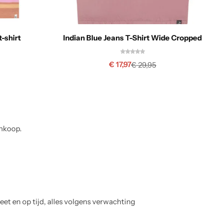
t-shirt
Indian Blue Jeans T-Shirt Wide Cropped
€
17,97
€
29,95
ankoop.
Anouk Smit
Geverifieerde koper
Mooie kleding, duidelijke website. Zou het fijn vinden als er ie
in maten was