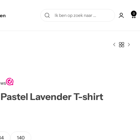
0
en
Pastel Lavender T-shirt
34
140