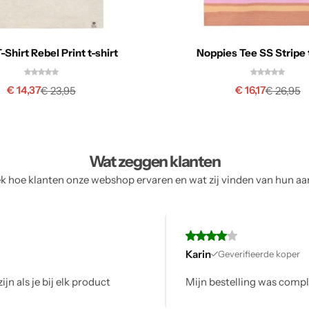
-Shirt Rebel Print t-shirt
Noppies Tee SS Stripe 
€
14,37
€
16,17
€
23,95
€
26,95
Wat zeggen klanten
 hoe klanten onze webshop ervaren en wat zij vinden van hun a
oper
ompleet en op tijd, alles volgens verwachting