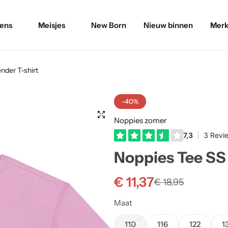
ens
Meisjes
New Born
Nieuw binnen
Merk
nder T-shirt
-40%
Noppies zomer
Noppies Tee SS 
€
11,37
€
18,95
Maat
110
116
122
1