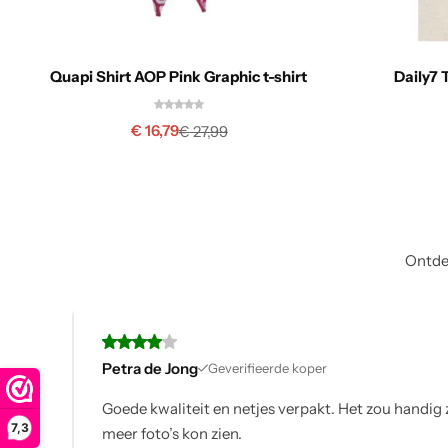
Quapi Shirt AOP Pink Graphic t-shirt
Daily7 T
€
16,79
€
27,99
Ontdek
Karin
Geverifieerde k
ig zijn als je bij elk product
Mijn bestelling was c
7,3