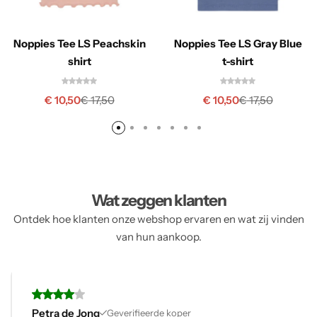
Noppies Tee LS Peachskin
Noppies Tee LS Gray Blue
shirt
t-shirt
€
10,50
€
10,50
€
17,50
€
17,50
Wat zeggen klanten
Ontdek hoe klanten onze webshop ervaren en wat zij vinden
van hun aankoop.
Petra de Jong
Geverifieerde koper