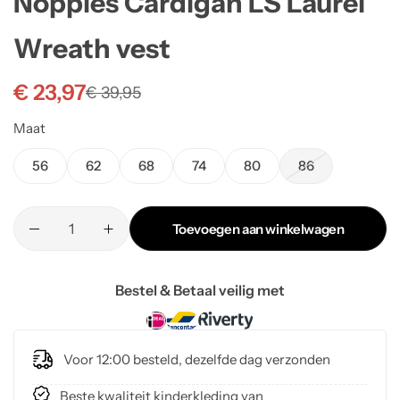
Noppies Cardigan LS Laurel
Wreath vest
€
23,97
€
39,95
Maat
56
62
68
74
80
86
Toevoegen aan winkelwagen
Bestel & Betaal veilig met
Voor 12:00 besteld, dezelfde dag verzonden
Beste kwaliteit kinderkleding van