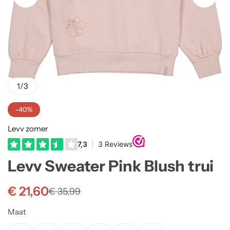
Truien
Rokjes
Rellix Zomer
Vesten
T-shirts meisjes
Quapi zomer
Truien Meisjes
Like Flo zomer
1
/
3
Vesten meisjes
-40%
Levv zomer
Levv Sweater Pink Blush trui
€
21,60
€
35,99
Maat