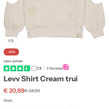
Truien
Rokjes
Rellix Zomer
Vesten
T-shirts meisjes
Quapi zomer
Truien Meisjes
Like Flo zomer
1
/
3
Vesten meisjes
-40%
Levv zomer
Levv Shirt Cream trui
€
20,99
€
34,99
Maat