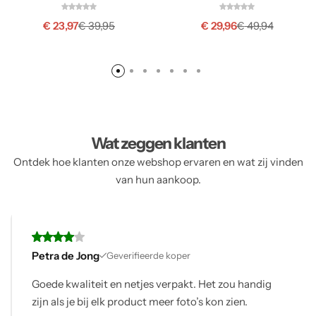
€
23,97
€
29,96
€
39,95
€
49,94
Wat zeggen klanten
Ontdek hoe klanten onze webshop ervaren en wat zij vinden
van hun aankoop.
Karin
Geverifieerde koper
Mijn bestelling was compleet en op tijd, alles
volgens verwachting