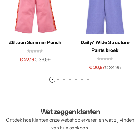
Z8 Juun Summer Punch
Daily7 Wide Structure
Pants broek
€
22,19
€
36,99
€
20,97
€
34,95
Wat zeggen klanten
Ontdek hoe klanten onze webshop ervaren en wat zij vinden
van hun aankoop.