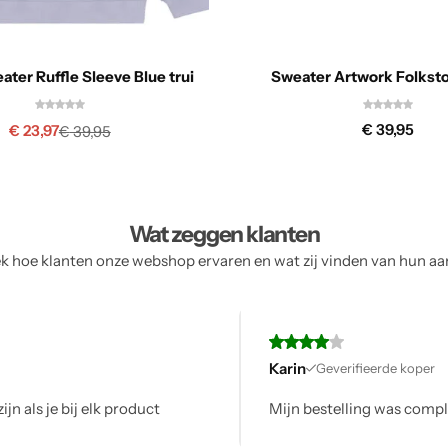
ater Ruffle Sleeve Blue trui
Sweater Artwork Folkst
€
39,95
€
23,97
€
39,95
Wat zeggen klanten
 hoe klanten onze webshop ervaren en wat zij vinden van hun a
fieerde koper
ing was compleet en op tijd, alles volgens verwachting