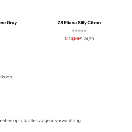
one Gray
Z8 Eliana Silly Citron
€
14,99
€
24,99
ankoop.
Anouk Smit
Geverifieerde koper
Mooie kleding, duidelijke website. Zou het fijn vinden 
in maten was