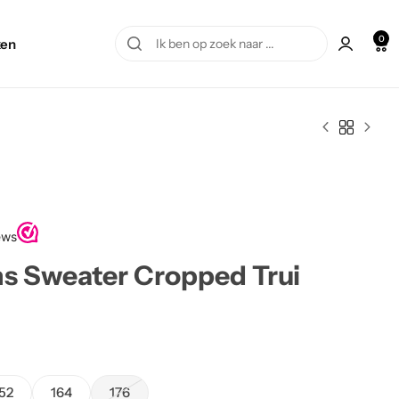
0
en
ns Sweater Cropped Trui
52
164
176