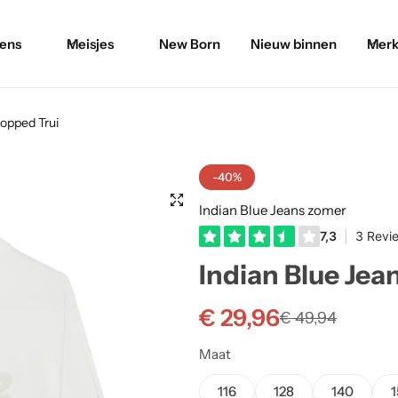
ens
Meisjes
New Born
Nieuw binnen
Merk
ropped Trui
-40%
Indian Blue Jeans zomer
Indian Blue Jea
€
29,96
€
49,94
Maat
116
128
140
1