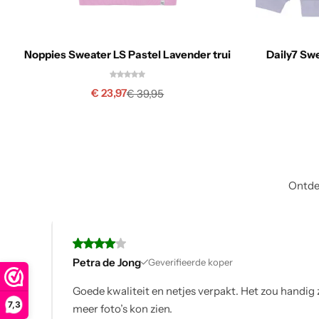
Noppies Sweater LS Pastel Lavender trui
Daily7 Swe
€
23,97
€
39,95
Ontdek
Karin
Geveri
 zou handig zijn als je bij elk product
Mijn bestell
7,3