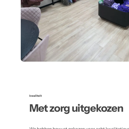
kwaliteit
Met zorg uitgekozen
We hebben bewust gekozen voor acht kwalitatiev