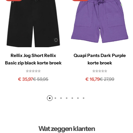
Rellix Jog Short Rellix
Quapi Pants Dark Purple
Basic zip black korte broek
korte broek
€
35,97
€
16,79
€
59,95
€
27,99
Wat zeggen klanten