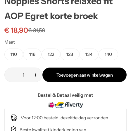
Noppies Shorts relaxed fit
AOP Egret korte broek
€
18,90
€
31,50
Maat
110
116
122
128
134
140
Toevoegen aan winkelwagen
Bestel & Betaal veilig met
Voor 12:00 besteld, dezelfde dag verzonden
Beste kwaliteit kinderkleding van