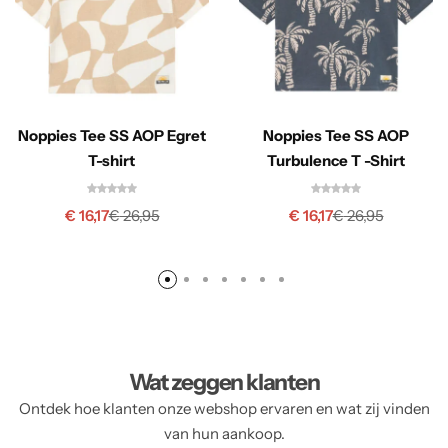
Noppies Tee SS AOP Egret
Noppies Tee SS AOP
T-shirt
Turbulence T -Shirt
€
16,17
€
16,17
€
26,95
€
26,95
Wat zeggen klanten
Ontdek hoe klanten onze webshop ervaren en wat zij vinden
van hun aankoop.