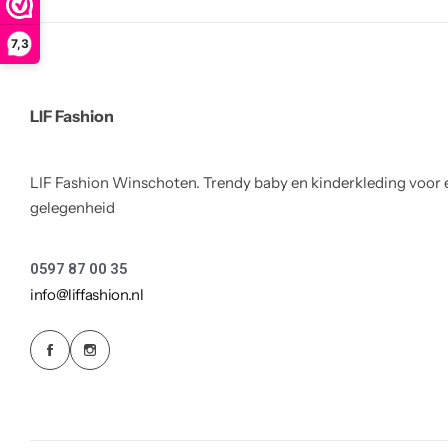
Truien
Rokjes
Rellix Zomer
7,3
Vesten
T-shirts meisjes
Quapi zomer
LIF Fashion
Truien Meisjes
Like Flo zomer
Vesten meisjes
LIF Fashion Winschoten. Trendy baby en kinderkleding voor 
gelegenheid
0597 87 00 35
info@liffashion.nl