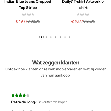
Indian Blue Jeans Cropped
Daily7 T-shirt Artwork t-
Top Stripe
shirt
€
19,77
€
16,77
€
32,95
€
27,95
Wat zeggen klanten
Ontdek hoe klanten onze webshop ervaren en wat zij vinden
van hun aankoop.
Karin
Geverifieerde koper