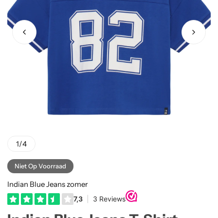
Truien
Rokjes
Rellix Zomer
Vesten
T-shirts meisjes
Quapi zomer
Truien Meisjes
Like Flo zomer
Vesten meisjes
1
/
4
Niet Op Voorraad
Indian Blue Jeans zomer