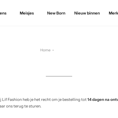
ens
Meisjes
New Born
Nieuw binnen
Merk
Home
Lif Fashion heb je het recht om je bestelling tot
14 dagen na ont
ar ons terug te sturen.