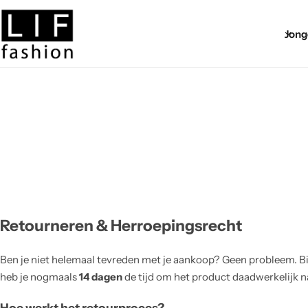
Jong
Asscessoires
Accessoires
Z8 newborn zomer
Body warmer
Broeken meisjes
Z8 Zomer
Broeken jongens
Gilet
Levv zomer
Hoodies
Jassen
Noppies newborn zomer
Jassen
jumpsuit
Noppies Kids
Retourneren & Herroepingsrecht
Sokken
Jurken
Indian Blue Jeans zomer
Ben je niet helemaal tevreden met je aankoop? Geen probleem. Bij 
heb je nogmaals
14 dagen
de tijd om het product daadwerkelijk na
T-shirts
Panty
Daily7 zomer
Hoe werkt het retourproces?