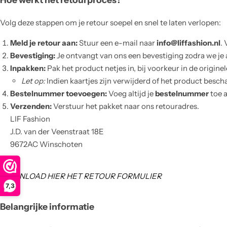
Truien
Rokjes
Rellix Zomer
Volg deze stappen om je retour soepel en snel te laten verlopen:
Vesten
T-shirts meisjes
Quapi zomer
Meld je retour aan:
Stuur een e-mail naar
info@liffashion.nl
. 
Bevestiging:
Je ontvangt van ons een bevestiging zodra we j
Truien Meisjes
Like Flo zomer
Inpakken:
Pak het product netjes in, bij voorkeur in de originel
Let op:
Indien kaartjes zijn verwijderd of het product bescha
Vesten meisjes
Bestelnummer toevoegen:
Voeg altijd je
bestelnummer
toe a
Verzenden:
Verstuur het pakket naar ons retouradres.
LIF Fashion
J.D. van der Veenstraat 18E
9672AC Winschoten
DOWNLOAD HIER HET RETOUR FORMULIER
7,3
Belangrijke informatie